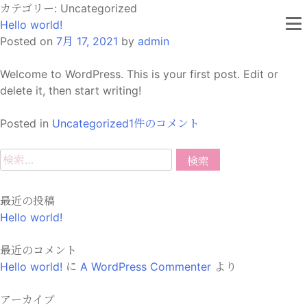
Skip
カテゴリー:
Uncategorized
to
Hello world!
content
Posted on
7月 17, 2021
by
admin
Welcome to WordPress. This is your first post. Edit or
delete it, then start writing!
Hello
Posted in
Uncategorized
1件のコメント
world!
へ
検
の
索:
最近の投稿
Hello world!
最近のコメント
Hello world!
に
A WordPress Commenter
より
アーカイブ