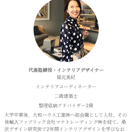
当社は、個人情報の正確性及び安全性確保のために、
セキュリティに万全の対策を講じています。
ご本人の照会
お客さまがご本人の個人情報の照会・修正・削除など
をご希望される場合には、ご本人であることを確認の
上、対応させていただきます。
法令、規範の遵守と見直し
代表取締役・インテリアデザイナー
福元美紀
当社は、保有する個人情報に関して適用される日本の
インテリアコーディネーター
法令、その他規範を遵守するとともに、本ポリシーの
内容を適宜見直し、その改善に努めます。
二級建築士
整理収納アドバイザー2級
お問い合せ
大学卒業後、大和ハウス工業㈱へ総合職として入社。その
後輸入ファブリック会社マナトレーディング㈱を経て、桑
当社の個人情報の取扱に関するお問い合せは下記まで
沢デザイン研究所で2年間インテリアデザインを学びなお
ご連絡ください。