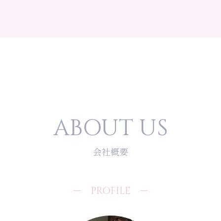
個人情報の利用目的
お客さまからお預かりした個人情報は、当社からのご
連絡や業務のご案内やご質問に対する回答として、電
子メールや資料のご送付に利用いたします。
個人情報の第三者への開示・提供の禁止
当社は、お客さまよりお預かりした個人情報を適切に
管理し、次のいずれかに該当する場合を除き、個人情
ABOUT US
報を第三者に開示いたしません。
* お客さまの同意がある場合
会社概要
* お客さまが希望されるサービスを行なうために当社
が業務を委託する業者に対して開示する場合
* 法令に基づき開示することが必要である場合
PROFILE
個人情報の安全対策