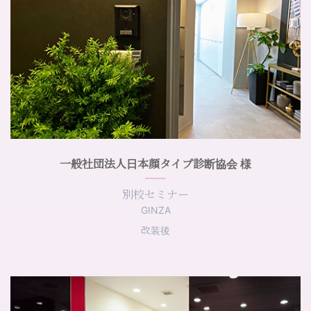
一般社団法人日本顔タイプ診断協会 様
別校セミナー
GINZA
改装後