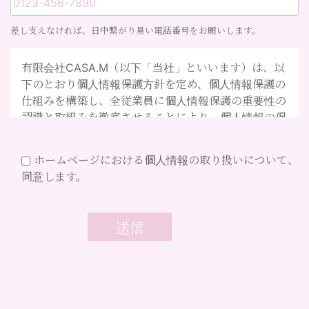
差し支えなければ、日中繋がり易い電話番号をお願いします。
有限会社CASA.M（以下「当社」といいます）は、以
下のとおり個人情報保護方針を定め、個人情報保護の
仕組みを構築し、全従業員に個人情報保護の重要性の
認識と取組みを徹底させることにより、個人情報の保
護を推進致します。
ホームページにおける個人情報の取り扱いについて、
個人情報の管理
同意します。
当社は、お客さまの個人情報を正確かつ最新の状態に
保ち、個人情報への不正アクセス・紛失・破損・改ざ
ん・漏洩などを防止するため、セキュリティシステム
の維持・管理体制の整備・社員教育の徹底等の必要な
措置を講じ、安全対策を実施し個人情報の厳重な管理
を行ないます。